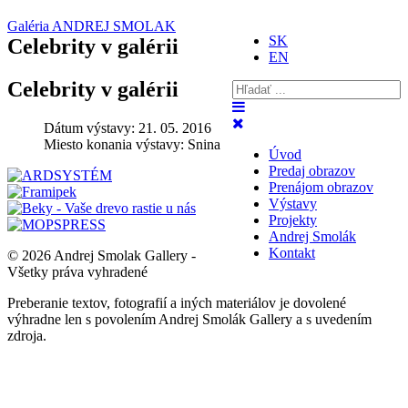
Galéria ANDREJ SMOLAK
SK
Celebrity v galérii
EN
Celebrity v galérii
Dátum výstavy:
21. 05. 2016
Miesto konania výstavy:
Snina
Úvod
Predaj obrazov
Prenájom obrazov
Výstavy
Projekty
Andrej Smolák
Kontakt
© 2026 Andrej Smolak Gallery -
Všetky práva vyhradené
Preberanie textov, fotografií a iných materiálov je dovolené
výhradne len s povolením Andrej Smolák Gallery a s uvedením
zdroja.