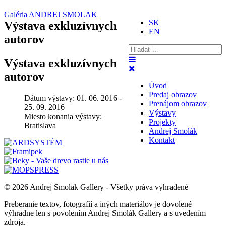
Galéria ANDREJ SMOLAK
SK
Výstava exkluzívnych
EN
autorov
Výstava exkluzívnych
autorov
Úvod
Predaj obrazov
Dátum výstavy:
01. 06. 2016 -
Prenájom obrazov
25. 09. 2016
Výstavy
Miesto konania výstavy:
Projekty
Bratislava
Andrej Smolák
Kontakt
© 2026 Andrej Smolak Gallery - Všetky práva vyhradené
Preberanie textov, fotografií a iných materiálov je dovolené
výhradne len s povolením Andrej Smolák Gallery a s uvedením
zdroja.